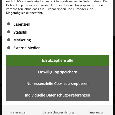
nach EU-Standards ein. Es besteht beispielsweise die Gefahr, dass US-
Zugang zu Premium-Immobilien, die eine gesicherte
Behörden personenbezogene Daten in Überwachungsprogrammen
verarbeiten, ohne dass für Europäerinnen und Europäer eine
jährliche Netto-Rendite von 10 % sichern.
Klagemöglichkeit besteht.
Es folgt eine Liste der Service-Gruppen, für die eine Ein
Jetzt von 10% profitieren!
Essenziell
Statistik
Marketing
Externe Medien
Ich akzeptiere alle
Warum mit Dubai Rendite
investieren?
Einwilligung speichern
Nur essenzielle Cookies akzeptieren
Hohe Rendite und Sicherheit
Unsere Immobilien bieten stabile und vorhersehbare
Individuelle Datenschutz-Präferenzen
Erträge in einem florierenden Markt.
Gesicherter Vermögensaufbau
Präferenzen
Datenschutzerklärung
Impressum