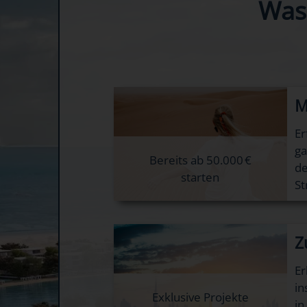
Was
M
Er
ga
Bereits ab 50.000 €
de
starten
St
Z
Er
in
Exklusive Projekte
in