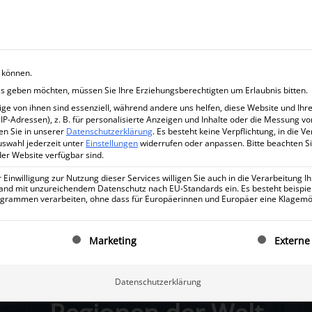
n können.
ices geben möchten, müssen Sie Ihre Erziehungsberechtigten um Erlaubnis bitten.
e von ihnen sind essenziell, während andere uns helfen, diese Website und Ihr
P-Adressen), z. B. für personalisierte Anzeigen und Inhalte oder die Messung v
ves Live-
en Sie in unserer
Datenschutzerklärung
.
Es besteht keine Verpflichtung, in die V
uswahl jederzeit unter
Einstellungen
widerrufen oder anpassen.
Bitte beachten S
der Website verfügbar sind.
inwilligung zur Nutzung dieser Services willigen Sie auch in die Verarbeitung Ih
n Land mit unzureichendem Datenschutz nach EU-Standards ein. Es besteht beispie
ammen verarbeiten, ohne dass für Europäerinnen und Europäer eine Klagemög
 Dubai mit kleinem Budg
nwilligung erteilt werden kann. Die erste Service-Gruppe ist
Marketing
Externe
tarke Investments in einer
Datenschutzerklärung