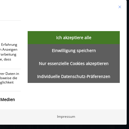
Mit die
Ich akzeptiere alle
e Erfahrung
on Anzeigen
Einwilligung speichern
Webinar:
erarbeitung
ie, dass
Nur essenzielle Cookies akzeptieren
rer Daten in
Individuelle Datenschutz-Präferenzen
lsweise die
lichkeit
et – So geht's!
 essenziell und kann nicht abgewählt werden.
 Medien
 der wachstumsstärksten
Impressum