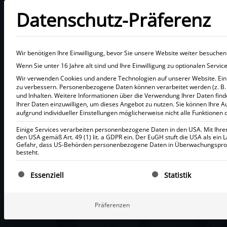
Datenschutz-Präferenz
Wir benötigen Ihre Einwilligung, bevor Sie unsere Website weiter besuche
Wenn Sie unter 16 Jahre alt sind und Ihre Einwilligung zu optionalen Serv
Wir verwenden Cookies und andere Technologien auf unserer Website. Einig
zu verbessern.
Personenbezogene Daten können verarbeitet werden (z. B. I
Exklusi
und Inhalten.
Weitere Informationen über die Verwendung Ihrer Daten find
Ihrer Daten einzuwilligen, um dieses Angebot zu nutzen.
Sie können Ihre A
aufgrund individueller Einstellungen möglicherweise nicht alle Funktionen 
Einige Services verarbeiten personenbezogene Daten in den USA. Mit Ihrer E
den USA gemäß Art. 49 (1) lit. a GDPR ein. Der EuGH stuft die USA als ei
Gefahr, dass US-Behörden personenbezogene Daten in Überwachungsprogr
besteht.
Investieren in
Es folgt eine Liste der Service-Gruppen, für die eine Ei
Essenziell
Statistik
Entdecken Sie rendites
Präferenzen