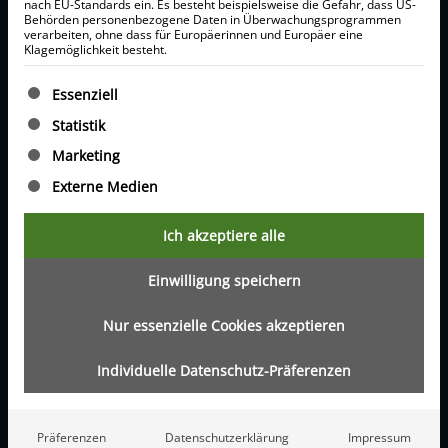
nach EU-Standards ein. Es besteht beispielsweise die Gefahr, dass US-
Behörden personenbezogene Daten in Überwachungsprogrammen
RECHTLICHES
verarbeiten, ohne dass für Europäerinnen und Europäer eine
Klagemöglichkeit besteht.
Impressum
Es folgt eine Liste der Service-Gruppen, für die eine Ein
Datenschutz
Essenziell
Statistik
KONTAKT
Marketing
Telefon:
Externe Medien
Deutschland
‌+49 173 3926533
Ich akzeptiere alle
Dubai
‌+971 585690511
Einwilligung speichern
Nur essenzielle Cookies akzeptieren
E-Mail:
‌info@dubai-rendite.com
Individuelle Datenschutz-Präferenzen
ADRESSE
DUBAI RENDITE
Präferenzen
Datenschutzerklärung
Impressum