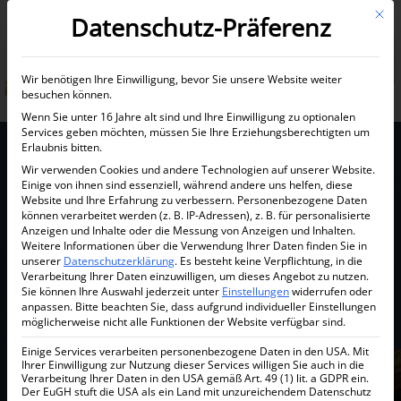
Mit d
Datenschutz-Präferenz
Informationen anfordern
Wir benötigen Ihre Einwilligung, bevor Sie unsere Website weiter
besuchen können.
Wenn Sie unter 16 Jahre alt sind und Ihre Einwilligung zu optionalen
Services geben möchten, müssen Sie Ihre Erziehungsberechtigten um
Erlaubnis bitten.
Wir verwenden Cookies und andere Technologien auf unserer Website.
Einige von ihnen sind essenziell, während andere uns helfen, diese
Website und Ihre Erfahrung zu verbessern.
Personenbezogene Daten
können verarbeitet werden (z. B. IP-Adressen), z. B. für personalisierte
Anzeigen und Inhalte oder die Messung von Anzeigen und Inhalten.
Weitere Informationen über die Verwendung Ihrer Daten finden Sie in
unserer
Datenschutzerklärung
.
Es besteht keine Verpflichtung, in die
Stimmen unserer
Verarbeitung Ihrer Daten einzuwilligen, um dieses Angebot zu nutzen.
Sie können Ihre Auswahl jederzeit unter
Einstellungen
widerrufen oder
Erfolgsstory
anpassen.
Bitte beachten Sie, dass aufgrund individueller Einstellungen
möglicherweise nicht alle Funktionen der Website verfügbar sind.
Kunden berichten von ihren Dubai-Investitionen!
Einige Services verarbeiten personenbezogene Daten in den USA. Mit
Ihrer Einwilligung zur Nutzung dieser Services willigen Sie auch in die
Verarbeitung Ihrer Daten in den USA gemäß Art. 49 (1) lit. a GDPR ein.
Der EuGH stuft die USA als ein Land mit unzureichendem Datenschutz