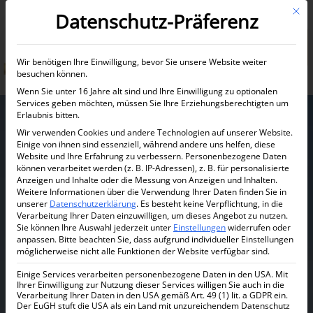
Mit d
Datenschutz-Präferenz
Informationen anfordern
Wir benötigen Ihre Einwilligung, bevor Sie unsere Website weiter
besuchen können.
Wenn Sie unter 16 Jahre alt sind und Ihre Einwilligung zu optionalen
Services geben möchten, müssen Sie Ihre Erziehungsberechtigten um
Erlaubnis bitten.
Wir verwenden Cookies und andere Technologien auf unserer Website.
Einige von ihnen sind essenziell, während andere uns helfen, diese
Website und Ihre Erfahrung zu verbessern.
Personenbezogene Daten
können verarbeitet werden (z. B. IP-Adressen), z. B. für personalisierte
Anzeigen und Inhalte oder die Messung von Anzeigen und Inhalten.
Weitere Informationen über die Verwendung Ihrer Daten finden Sie in
unserer
Datenschutzerklärung
.
Es besteht keine Verpflichtung, in die
Sobha SeaHeaven
Verarbeitung Ihrer Daten einzuwilligen, um dieses Angebot zu nutzen.
Sie können Ihre Auswahl jederzeit unter
Einstellungen
widerrufen oder
anpassen.
Bitte beachten Sie, dass aufgrund individueller Einstellungen
möglicherweise nicht alle Funktionen der Website verfügbar sind.
Sobha SeaHaven ist ein herausragendes Projekt
von Sobha Realty, das das urbane Wohnen neu
Einige Services verarbeiten personenbezogene Daten in den USA. Mit
Ihrer Einwilligung zur Nutzung dieser Services willigen Sie auch in die
definiert.
Verarbeitung Ihrer Daten in den USA gemäß Art. 49 (1) lit. a GDPR ein.
Der EuGH stuft die USA als ein Land mit unzureichendem Datenschutz
Es besteht aus drei sichelförmigen Türmen mit