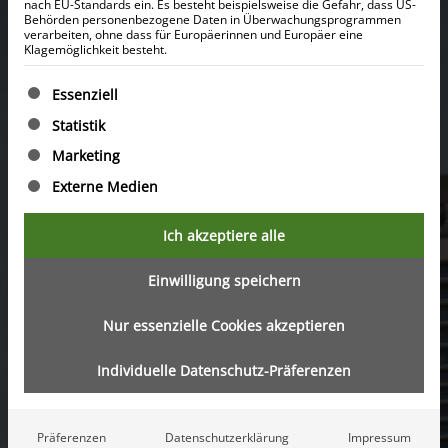
nach EU-Standards ein. Es besteht beispielsweise die Gefahr, dass US-
jeweils 45 bis 65 Stockwerken und erstreckt sich
Behörden personenbezogene Daten in Überwachungsprogrammen
verarbeiten, ohne dass für Europäerinnen und Europäer eine
über eine Fläche von 9.749 Quadratmetern
Klagemöglichkeit besteht.
(104.948 sq. ft) im Dubai Harbour. Die Anlage bietet
Es folgt eine Liste der Service-Gruppen, für die eine Ein
einen Panoramablick auf den Arabischen Golf
Essenziell
sowie auf ikonische Wahrzeichen wie Ain Dubai
Statistik
und die Palm Jumeirah
Marketing
Die Architektur fügt sich harmonisch in die
Externe Medien
Uferlandschaft ein und maximiert natürliches Licht
und Belüftung, um eine ruhige, vom Ozean
Ich akzeptiere alle
inspirierte Atmosphäre zu schaffen. Sobha
SeaHaven bietet verschiedene
Einwilligung speichern
Wohnungsgrundrisse, großzügig gestaltete
Nur essenzielle Cookies akzeptieren
Podiumsgärten, zahlreiche Annehmlichkeiten und
Einzelhandelsflächen. So verbindet das Projekt
Individuelle Datenschutz-Präferenzen
Komfort und Raffinesse in einer unvergleichlichen
urbanen Umgebung
Präferenzen
Datenschutzerklärung
Impressum