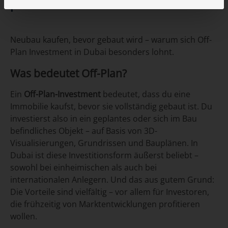
profitierst Du
Neubau kaufen, bevor gebaut wird – warum sich Off-
Plan Investment in Dubai besonders lohnt.
Was bedeutet Off-Plan?
Ein
Off-Plan-Investment
bedeutet, dass du eine
Immobilie kaufst, bevor sie vollständig gebaut ist. Du
investierst also in ein geplantes oder sich im Bau
befindliches Objekt – auf Basis von 3D-
Visualisierungen, Grundrissen und Bauplänen. In
Dubai ist diese Investitionsform äußerst beliebt –
sowohl bei einheimischen als auch bei
internationalen Anlegern. Und das aus gutem Grund:
Die Vorteile sind vielfältig – vor allem für Investoren,
die frühzeitig von Marktentwicklungen profitieren
wollen.