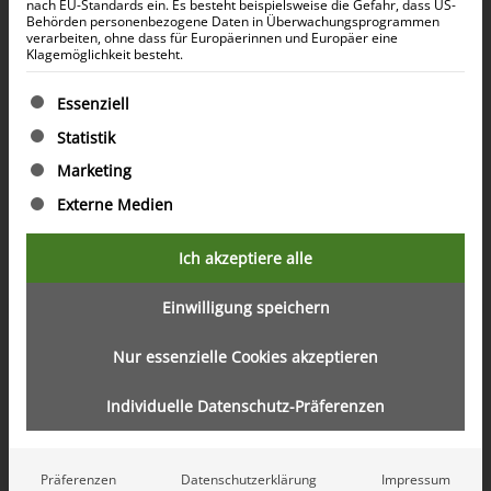
nach EU-Standards ein. Es besteht beispielsweise die Gefahr, dass US-
Behörden personenbezogene Daten in Überwachungsprogrammen
verarbeiten, ohne dass für Europäerinnen und Europäer eine
Klagemöglichkeit besteht.
Es folgt eine Liste der Service-Gruppen, für die eine Ein
Essenziell
Statistik
Marketing
Externe Medien
Ich akzeptiere alle
Inhaltsverzeichnis öffnen
Einwilligung speichern
Nur essenzielle Cookies akzeptieren
Blog
3 MIN.
LESEZEIT
Individuelle Datenschutz-Präferenzen
15. September 2025
Off-Plan-Investment in Dubai: So
Präferenzen
Datenschutzerklärung
Impressum