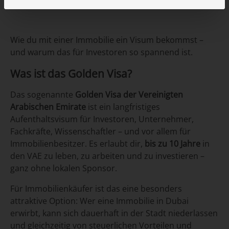
in Dubai
Wie du mit einer Immobilie ein Visum bekommst –
und warum das für Investoren so spannend ist.
Was ist das Golden Visa?
Das sogenannte
Golden Visa der Vereinigten
Arabischen Emirate
ist ein langfristiges
Aufenthaltsvisum für Investoren, Unternehmer,
Fachkräfte, Wissenschaftler – und vor allem für
Immobilienbesitzer. Es erlaubt dir,
bis zu 10 Jahre
in
den VAE zu leben, zu arbeiten und zu investieren –
ganz ohne lokalen Sponsor.
Für Immobilienkäufer ist das eine besonders
attraktive Option: Wer eine Immobilie in Dubai
erwirbt, kann sich dauerhaft in der Stadt niederlassen
und gleichzeitig von steuerlichen Vorteilen und