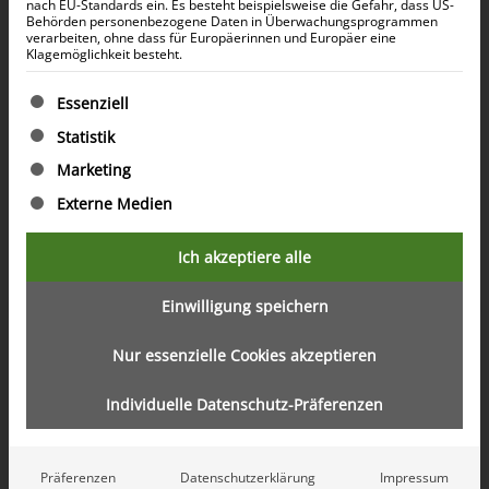
nach EU-Standards ein. Es besteht beispielsweise die Gefahr, dass US-
Behörden personenbezogene Daten in Überwachungsprogrammen
verarbeiten, ohne dass für Europäerinnen und Europäer eine
Klagemöglichkeit besteht.
Es folgt eine Liste der Service-Gruppen, für die eine Ein
Essenziell
Statistik
Marketing
Externe Medien
Ich akzeptiere alle
Inhaltsverzeichnis öffnen
Einwilligung speichern
Nur essenzielle Cookies akzeptieren
Blog
3 MIN.
LESEZEIT
Individuelle Datenschutz-Präferenzen
5. September 2025
Golden Visa durch Immobilienbesitz
Präferenzen
Datenschutzerklärung
Impressum