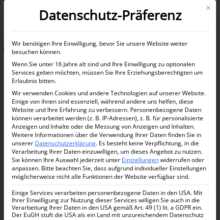
Mit d
Datenschutz-Präferenz
Informationen anfordern
Wir benötigen Ihre Einwilligung, bevor Sie unsere Website weiter
besuchen können.
Wenn Sie unter 16 Jahre alt sind und Ihre Einwilligung zu optionalen
Services geben möchten, müssen Sie Ihre Erziehungsberechtigten um
Erlaubnis bitten.
Home
Shop
Selene
/
/
/
Wir verwenden Cookies und andere Technologien auf unserer Website.
Selene Beach Residences: 1, 2, 3-Schlafzimmer, exklusive
Einige von ihnen sind essenziell, während andere uns helfen, diese
Strandresidenzen in Dubai
Website und Ihre Erfahrung zu verbessern.
Personenbezogene Daten
können verarbeitet werden (z. B. IP-Adressen), z. B. für personalisierte
Anzeigen und Inhalte oder die Messung von Anzeigen und Inhalten.
Weitere Informationen über die Verwendung Ihrer Daten finden Sie in
unserer
Datenschutzerklärung
.
Es besteht keine Verpflichtung, in die
Verarbeitung Ihrer Daten einzuwilligen, um dieses Angebot zu nutzen.
Sie können Ihre Auswahl jederzeit unter
Einstellungen
widerrufen oder
anpassen.
Bitte beachten Sie, dass aufgrund individueller Einstellungen
möglicherweise nicht alle Funktionen der Website verfügbar sind.
Einige Services verarbeiten personenbezogene Daten in den USA. Mit
Ihrer Einwilligung zur Nutzung dieser Services willigen Sie auch in die
Verarbeitung Ihrer Daten in den USA gemäß Art. 49 (1) lit. a GDPR ein.
Der EuGH stuft die USA als ein Land mit unzureichendem Datenschutz