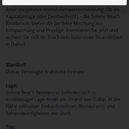
nicht nur von hohen Mietrenditen, sondern auch von
einer steigenden Immobilienwertentwicklung. Ob als
Kapitalanlage oder Zweitwohnsitz – die Selene Beach
Residences bieten die perfekte Mischung aus
Entspannung und Prestige. Investieren Sie jetzt und
sichern Sie sich Ihr Stück vom luxuriösen Strandleben
in Dubai!
Standort:
Dubai, Vereinigte Arabische Emirate
Lage:
Selene Beach Residences befinden sich in
erstklassiger Lage direkt am Strand von Dubai, in der
Nähe exklusiver Einkaufszentren, Restaurants und
Sehenswürdigkeiten der Stadt.
Typ: