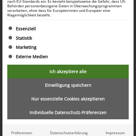
nach EU-Standards ein. Es besteht beispielsweise die Gefahr, dass US-
Behörden personenbezogene Daten in Überwachungsprogrammen
verarbeiten, ohne dass für Europäerinnen und Europäer eine
Klagemöglichkeit besteht.
Es folgt eine Liste der Service-Gruppen, für die eine Ein
Essenziell
Statistik
Selene Beach Residences: 1, 2, 3-
Marketing
Schlafzimmer, exklusive
Externe Medien
Strandresidenzen in Dubai
Kategorie: Selene
Ich akzeptiere alle
Artikelnummer: #2
Die Selene Beach Residences bieten eine einmalige
Einwilligung speichern
Investitionsgelegenheit in Dubais pulsierendem
Immobilienmarkt. Diese exklusiven Strandresidenzen
Nur essenzielle Cookies akzeptieren
verbinden Luxus, Komfort und atemberaubenden
Meerblick mit erstklassigen Annehmlichkeiten wie
Individuelle Datenschutz-Präferenzen
Privatstrand, Infinity-Pool und 24/7 Concierge-Service.
Dank der erstklassigen Lage in einem der
begehrtesten Viertel Dubais profitieren Investoren
Präferenzen
Datenschutzerklärung
Impressum