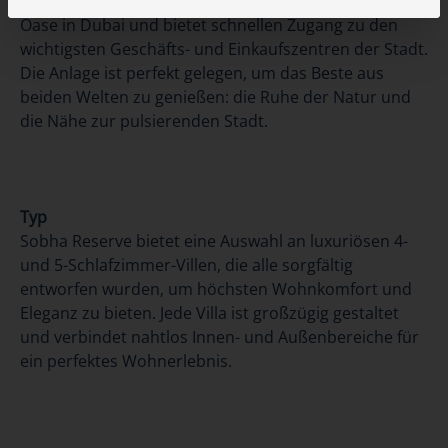
Sobha Reserve liegt in einer grünen und friedlichen
Oase in Dubai und bietet schnellen Zugang zu den
wichtigsten Geschäfts- und Einkaufszentren der Stadt.
Die Anlage ist perfekt gelegen, um das Beste aus
beiden Welten zu genießen: die Ruhe der Natur und
die Nähe zur pulsierenden Stadt.
Typ
Sobha Reserve bietet eine Auswahl an luxuriösen 4-
und 5-Schlafzimmer-Villen, die alle sorgfältig
entworfen wurden, um höchsten Wohnkomfort und
Eleganz zu bieten. Jede Villa ist großzügig gestaltet
und verbindet nahtlos Innen- und Außenbereiche für
ein perfektes Wohnerlebnis.