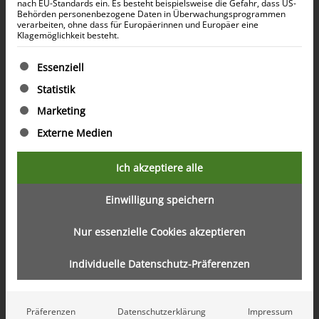
nach EU-Standards ein. Es besteht beispielsweise die Gefahr, dass US-
Behörden personenbezogene Daten in Überwachungsprogrammen
Reserve: 4- und 5-Schlafzimmer
verarbeiten, ohne dass für Europäerinnen und Europäer eine
Klagemöglichkeit besteht.
Luxusvillen in einer grünen Oase
Es folgt eine Liste der Service-Gruppen, für die eine Ein
Kategorie: Reserve
Essenziell
Artikelnummer: #0007
Statistik
Sobha Reserve ist eine exquisite Wohnanlage, die
Marketing
Luxus und Natur in perfekter Harmonie verbindet.
Diese außergewöhnlichen Villen bieten ein
Externe Medien
unvergleichliches Wohnerlebnis im Herzen Dubais.
Umgeben von weitläufigen Grünflächen und
Ich akzeptiere alle
exklusiven Annehmlichkeiten, ist Sobha Reserve der
ideale Rückzugsort für all jene, die nach einer ruhigen,
Einwilligung speichern
aber dennoch gut angebundenen Wohnumgebung
Nur essenzielle Cookies akzeptieren
suchen.
Individuelle Datenschutz-Präferenzen
Standort
Präferenzen
Datenschutzerklärung
Impressum