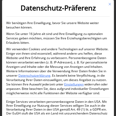
Mit d
Datenschutz-Präferenz
Informationen anfordern
Wir benötigen Ihre Einwilligung, bevor Sie unsere Website weiter
besuchen können.
Wenn Sie unter 16 Jahre alt sind und Ihre Einwilligung zu optionalen
Services geben möchten, müssen Sie Ihre Erziehungsberechtigten um
Erlaubnis bitten.
Home
Shop
Reserve
/
/
/
Wir verwenden Cookies und andere Technologien auf unserer Website.
Reserve: 4- und 5-Schlafzimmer Luxusvillen in einer grünen Oase
Einige von ihnen sind essenziell, während andere uns helfen, diese
Website und Ihre Erfahrung zu verbessern.
Personenbezogene Daten
können verarbeitet werden (z. B. IP-Adressen), z. B. für personalisierte
Anzeigen und Inhalte oder die Messung von Anzeigen und Inhalten.
Weitere Informationen über die Verwendung Ihrer Daten finden Sie in
unserer
Datenschutzerklärung
.
Es besteht keine Verpflichtung, in die
Verarbeitung Ihrer Daten einzuwilligen, um dieses Angebot zu nutzen.
Sie können Ihre Auswahl jederzeit unter
Einstellungen
widerrufen oder
anpassen.
Bitte beachten Sie, dass aufgrund individueller Einstellungen
möglicherweise nicht alle Funktionen der Website verfügbar sind.
Einige Services verarbeiten personenbezogene Daten in den USA. Mit
Ihrer Einwilligung zur Nutzung dieser Services willigen Sie auch in die
Verarbeitung Ihrer Daten in den USA gemäß Art. 49 (1) lit. a GDPR ein.
Der EuGH stuft die USA als ein Land mit unzureichendem Datenschutz